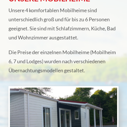
Campingpark Ohmbachsee
Unsere 4 komfortablen Mobilheime sind
unterschiedlich groß und für bis zu 6 Personen
Mietunterkünfte
geeignet. Sie sind mit Schlafzimmern, Küche, Bad
und Wohnzimmer ausgestattet.
Hotel Landgut Jungfleisch
Die Preise der einzelnen Mobilheime (Mobilheim
6, 7 und Lodges) wurden nach verschiedenen
Feierlichkeiten & Catering
Übernachtungsmodellen gestaltet.
Online-Direktbuchung
Über uns