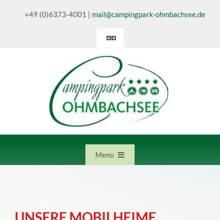
Zum
+49 (0)6373-4001
|
mail@campingpark-ohmbachsee.de
Inhalt
springen
Toggle
Navigation
Deutsch
English
Nederlands
Menu
Start
UNSERE MOBILHEIME