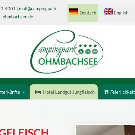
73-4001
|
mail@campingpark-
Deutsch
English
ohmbachsee.de
nterkünfte
Hotel Landgut Jungfleisch
Feierlichkei
GFLEISCH