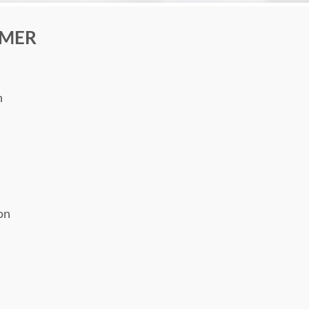
MMER
n
on