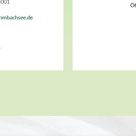
4001
Öf
hmbachsee.de
r