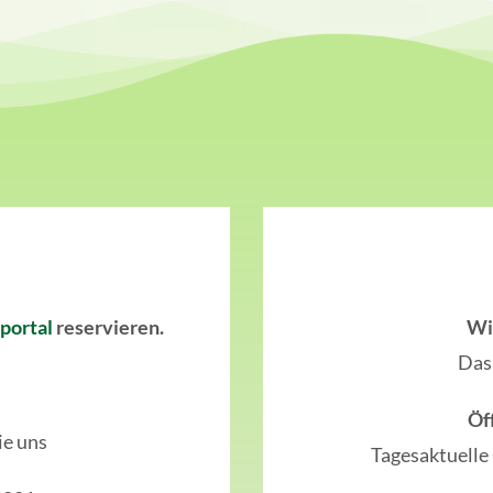
portal
reservieren.
Wi
Das 
Öf
ie uns
Tagesaktuelle