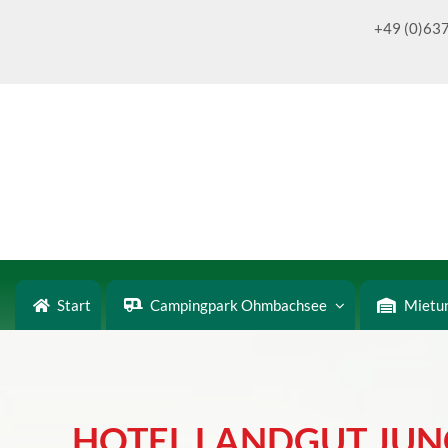
Zum
+49 (0)63
Inhalt
springen
Start
Campingpark Ohmbachsee
Mietu
HOTEL LANDGUT JUN