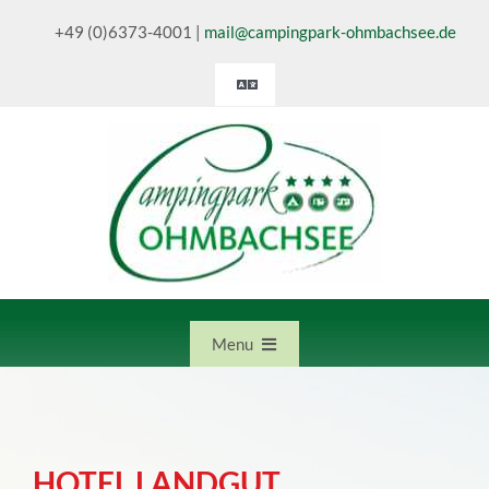
Skip
+49 (0)6373-4001
|
mail@campingpark-ohmbachsee.de
to
content
Toggle
Navigation
Deutsch
English
Nederlands
Menu
Home
HOTEL LANDGUT