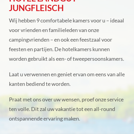
JUNGFLEISCH
Camping park
Wij hebben 9 comfortabele kamers voor u – ideaal
Huuraccommodatie
voor vrienden en familieleden van onze
campingvrienden – en ook een feestzaal voor
Hotel Landgut Jungfleisch
feesten en partijen. De hotelkamers kunnen
worden gebruikt als een- of tweepersoonskamers.
Feesten & catering
Laat u verwennen en geniet ervan om eens van alle
kanten bediend te worden.
Online direct boeken
Praat met ons over uw wensen, proef onze service
Over ons
ten volle. Dit zal uw vakantie tot een all-round
ontspannende ervaring maken.